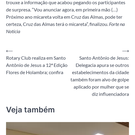
trouxe a informação que acabou pegando os participantes
de surpresa. “Vou anunciar agora, em primeira mão (…)
Próximo ano micareta volta em Cruz das Almas, pode ter
certeza, Cruz das Almas terá o micareta”, finalizou.
Forte na
Notícia
Navegação
⟵
⟶
Rotary Club realiza em Santo
Santo Antônio de Jesus:
de
Antônio de Jesus a 12ª Edição
Delegacia apura se outros
Post
Flores de Holambra; confira
estabelecimentos da cidade
também foram alvo de golpe
aplicado por mulher que se
diz influenciadora
Veja também