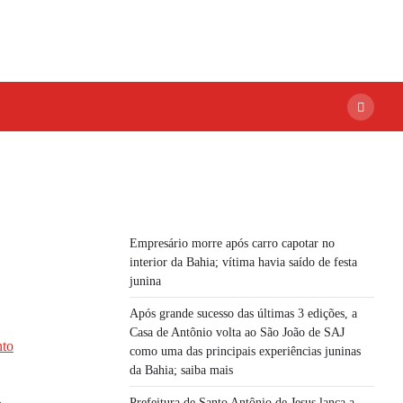
Empresário morre após carro capotar no
interior da Bahia; vítima havia saído de festa
junina
Após grande sucesso das últimas 3 edições, a
Casa de Antônio volta ao São João de SAJ
nto
como uma das principais experiências juninas
da Bahia; saiba mais
Prefeitura de Santo Antônio de Jesus lança a