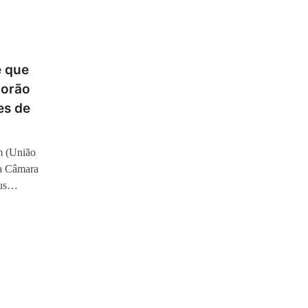
e que
Morão
es de
m (União
na Câmara
sus…