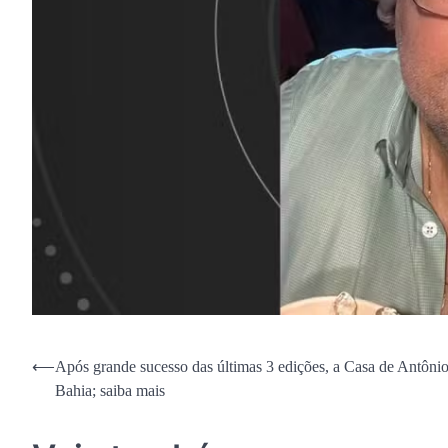
Navegação
⟵
Após grande sucesso das últimas 3 edições, a Casa de Antônio
Bahia; saiba mais
de
Post