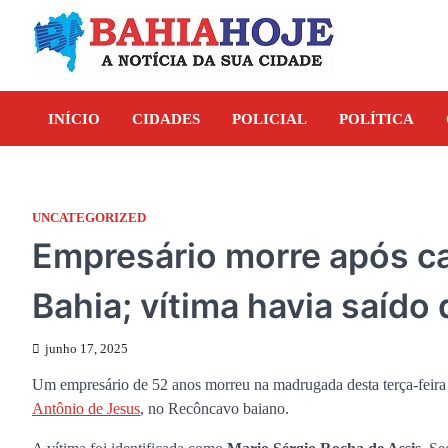
Skip
to
content
INÍCIO
CIDADES
POLICIAL
POLÍTICA
UNCATEGORIZED
Empresário morre após car
Bahia; vítima havia saído 
junho 17, 2025
Um empresário de 52 anos morreu na madrugada desta terça-feira 
Antônio de Jesus
, no Recôncavo baiano.