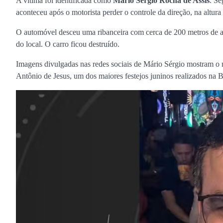
A vítima foi identificada como
Mario Sérgio Rocha de Assis
. Se
aconteceu após o motorista perder o controle da direção, na altur
O automóvel desceu uma ribanceira com cerca de 200 metros de altu
do local. O carro ficou destruído.
Imagens divulgadas nas redes sociais de Mário Sérgio mostram 
Antônio de Jesus, um dos maiores festejos juninos realizados na B