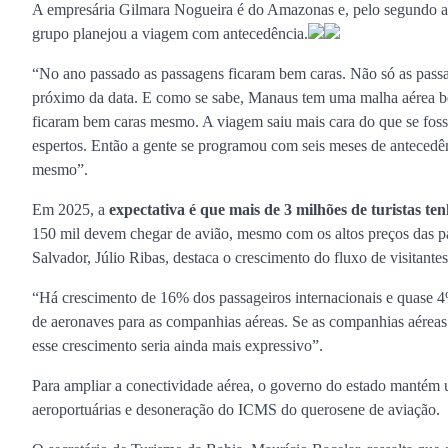
A empresária Gilmara Nogueira é do Amazonas e, pelo segundo an
grupo planejou a viagem com antecedência.
“No ano passado as passagens ficaram bem caras. Não só as pass
próximo da data. E como se sabe, Manaus tem uma malha aérea bem
ficaram bem caras mesmo. A viagem saiu mais cara do que se foss
espertos. Então a gente se programou com seis meses de anteced
mesmo”.
Em 2025, a
expectativa é que mais de 3 milhões de turistas t
150 mil devem chegar de avião, mesmo com os altos preços das pa
Salvador, Júlio Ribas, destaca o crescimento do fluxo de visitante
“Há crescimento de 16% dos passageiros internacionais e quase 4
de aeronaves para as companhias aéreas. Se as companhias aéreas
esse crescimento seria ainda mais expressivo”.
Para ampliar a conectividade aérea, o governo do estado mantém u
aeroportuárias e desoneração do ICMS do querosene de aviação.