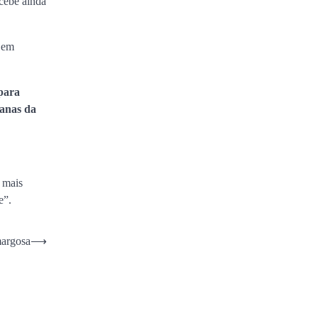
ecebe ainda
 em
para
manas da
 mais
e”.
margosa
⟶