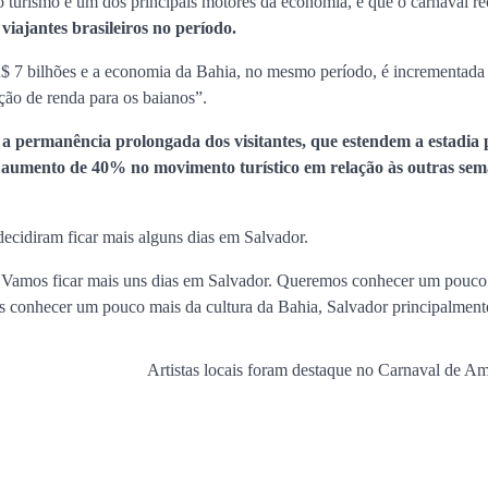
 o turismo é um dos principais motores da economia, e que o carnaval r
viajantes brasileiros no período.
$ 7 bilhões e a economia da Bahia, no mesmo período, é incrementada
ação de renda para os baianos”.
a permanência prolongada dos visitantes, que estendem a estadia 
m aumento de 40% no movimento turístico em relação às outras se
decidiram ficar mais alguns dias em Salvador.
. Vamos ficar mais uns dias em Salvador. Queremos conhecer um pouco
os conhecer um pouco mais da cultura da Bahia, Salvador principalment
Artistas locais foram destaque no Carnaval de A