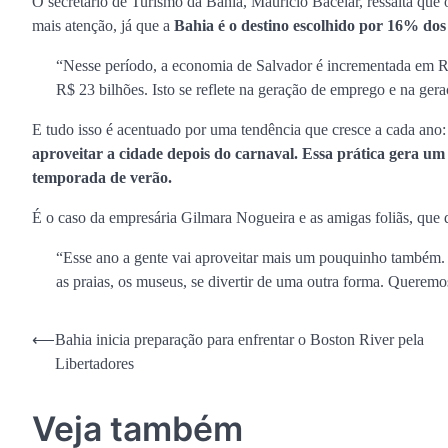
O secretário de Turismo da Bahia, Maurício Bacelar, ressalta que
mais atenção, já que a
Bahia é o destino escolhido por 16% dos 
“Nesse período, a economia de Salvador é incrementada em R
R$ 23 bilhões. Isto se reflete na geração de emprego e na ger
E tudo isso é acentuado por uma tendência que cresce a cada ano:
aproveitar a cidade depois do carnaval. Essa prática gera u
temporada de verão.
É o caso da empresária Gilmara Nogueira e as amigas foliãs, que 
“Esse ano a gente vai aproveitar mais um pouquinho também
as praias, os museus, se divertir de uma outra forma. Querem
Navegação
⟵
Bahia inicia preparação para enfrentar o Boston River pela
Libertadores
de
Post
Veja também