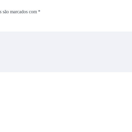
os são marcados com
*
E-mail
*