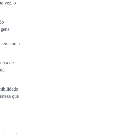
a vez, o
do
agens
s em conta
erca de
 de
nibilidade
erteza que