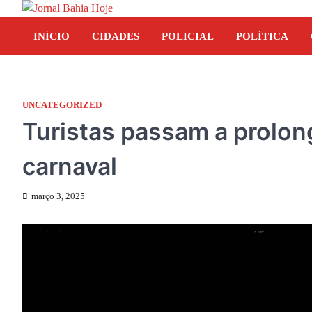
Skip
to
INÍCIO
CIDADES
POLICIAL
POLÍTICA
content
UNCATEGORIZED
Turistas passam a prolon
carnaval
março 3, 2025